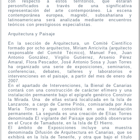
con respecto a estos territorios, que estarán
personificados a través de una significativa
representación del arte contemporáneo. La escena
contemporánea europea, magrebí, subsahariana y
latinoamericana será analizada mediante encuentros
teóricos con prestigiosos especialistas.
Arquitectura y Paisaje
En la sección de Arquitectura, un Comité Científico
formado por ocho arquitectos, Miriam Arricivita (arquitecto
responsable del Comité Técnico), Manuel Feo, Juan
Antonio González, Virgilio Gutiérrez, Arsenio Pérez
Amaral, Flora Pescador, José Antonio Sosa y Juan Torres
ha organizado una serie de exposiciones, seminarios,
conferencias, debates, talleres y laboratorios e
intervenciones en el paisaje, a partir del mes de enero de
2007.
En el apartado de Intervenciones, la Bienal de Canarias
contará con una construcción de carácter efímero y una
instalación permanente bajo el epígrafe genérico Construir
la Mirada. Una de ellas estará localizada en la Isla de
Lanzarote, a cargo de Carme Pinós, comisariada por Ana
María Torres y que consistirá en una instalación
permanente. La segunda es una creación de Elías Torres
denominada El vigilante del Paisaje que podrá observarse
en el Cruce de Tamaduste, en la Isla de El Hierro.
El ámbito de Exposiciones incluye una muestra
denominada Difusión de Arquitectura en Canarias, que se
exhibirá en la Isla de Tenerife, y otra que bajo el título