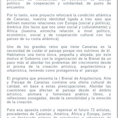
político de cooperación y solidaridad, de punto de
encuentro.
Por lo tanto, este proyecto reforzará la condición atlántica
de Canarias, nuestra identidad ligada a tres ejes que
definen nuestras relaciones con Europa (social y política),
América (los lazos que nos unen social y culturalmente) y
África (nuestra estrecha relación a nivel político,
económico, social y de cooperación cultural con los
países de su costa atlántica).
Uno de los grandes retos que tiene Canarias es la
necesidad de cuidar el paisaje porque nos nutrimos de él.
Habitamos una tierra única, pequeña y alejada; por este
motivo el Gobierno con la organización de la Bienal da un
paso más al abordar los problemas del crecimiento desde
el prisma de la creación artística, arquitectónica y
urbanística, teniendo como protagonista el paisaje.
El programa que presenta la I Bienal de Arquitectura, Arte
y Paisaje de Canarias contiene una oferta cultural de
calidad, en base a estas preocupaciones. Abordar las
cuestiones que afectan al paisaje desde el ámbito
artístico, animará y fomentará análisis libres, y
reflexiones sosegadas, desde la sensibilidad y la emoción
de la creación.
Para esa apuesta común y repensar el futuro 72 artistas,
procedentes de Canarias, América, África y Europa, junto
a un destacado número de arquitectos y urbanistas de