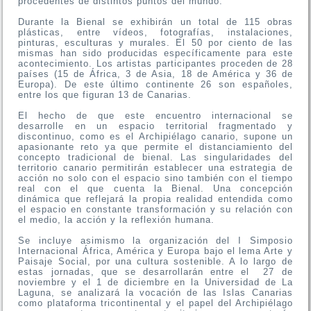
procedentes de distintos puntos del mundo.
Durante la Bienal se exhibirán un total de 115 obras
plásticas, entre vídeos, fotografías, instalaciones,
pinturas, esculturas y murales. El 50 por ciento de las
mismas han sido producidas específicamente para este
acontecimiento. Los artistas participantes proceden de 28
países (15 de África, 3 de Asia, 18 de América y 36 de
Europa). De este último continente 26 son españoles,
entre los que figuran 13 de Canarias.
El hecho de que este encuentro internacional se
desarrolle en un espacio territorial fragmentado y
discontinuo, como es el Archipiélago canario, supone un
apasionante reto ya que permite el distanciamiento del
concepto tradicional de bienal. Las singularidades del
territorio canario permitirán establecer una estrategia de
acción no solo con el espacio sino también con el tiempo
real con el que cuenta la Bienal. Una concepción
dinámica que reflejará la propia realidad entendida como
el espacio en constante transformación y su relación con
el medio, la acción y la reflexión humana.
Se incluye asimismo la organización del I Simposio
Internacional África, América y Europa bajo el lema Arte y
Paisaje Social, por una cultura sostenible. A lo largo de
estas jornadas, que se desarrollarán entre el 27 de
noviembre y el 1 de diciembre en la Universidad de La
Laguna, se analizará la vocación de las Islas Canarias
como plataforma tricontinental y el papel del Archipiélago