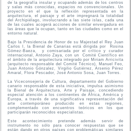
de la geografía insular y ocupando además de los centros
y salas más conocidas, espacios no convencionales. Un
proyecto en el que la reflexión representada en la
arquitectura, el paisaje y el arte impregnará la totalidad
del Archipiélago, involucrando a las siete islas, cada una
de las cuales acogerá acciones de similar envergadura en
las áreas que la ocupan, tanto en las ciudades como en el
entorno natural.
Bajo la Presidencia de Honor de su Majestad el Rey Juan
Carlos I, la Bienal de Canarias está dirigida por Rosina
Gómez-Baeza, y comisariada por el crítico y curador
internacional, Antonio Zaya, con un Comité Científico en
el ámbito de la arquitectura integrado por Miriam Arricivita
(arquitecto responsable del Comité Técnico), Manuel Feo,
Juan Antonio Gónzalez, Virgilio Gutiérrez, Arsenio Pérez
Amaral, Flora Pescador, José Antonio Sosa, Juan Torres.
La Viceconsejería de Cultura, departamento del Gobierno
canario responsable de esta iniciativa, impulsa asimismo
la Bienal de Arquitectura, Arte y Paisaje, concediendo
especial atención a los continentes de África, América y
Europa, a través de una significativa representación del
arte contemporáneo producido en estas regiones,
complementado con encuentros teóricos en los que
participarán reconocidos especialistas.
Este acontecimiento pretende además servir de
instrumento no sólo para conocer respuestas que se
están dando en otros países con problemáticas similares